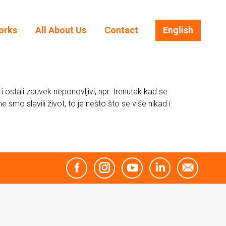
orks
All About Us
Contact
English
orks
All About Us
Contact
English
i ostali zauvek neponovljivi, npr. trenutak kad se
mo slavili život, to je nešto što se više nikad i
Facebook
Instagram
YouTube
Linkedin
Mail