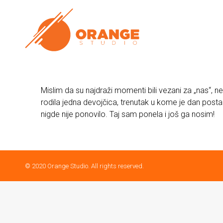
Mislim da su najdraži momenti bili vezani za „nas“, ne
rodila jedna devojčica, trenutak u kome je dan posta
nigde nije ponovilo. Taj sam ponela i još ga nosim!
© 2020 Orange Studio. All rights reserved.