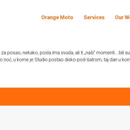
Orange Moto
Services
Our W
Orange Moto
Services
Our W
 za posao, nekako, posla ima svuda, ali ti „naši“ momenti… bili su 
o noć, u kome je Studio postao disko-pod-šatrom, taj dan u kome s