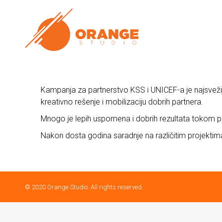
Kampanja za partnerstvo KSS i UNICEF-a je najsvežij
kreativno rešenje i mobilizaciju dobrih partnera.
Mnogo je lepih uspomena i dobrih rezultata tokom p
Nakon dosta godina saradnje na različitim projekti
© 2020 Orange Studio. All rights reserved.