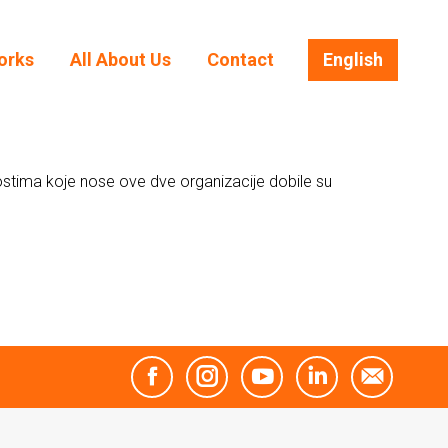
orks
All About Us
Contact
English
orks
All About Us
Contact
English
ostima koje nose ove dve organizacije dobile su
Facebook
Instagram
YouTube
Linkedin
Mail