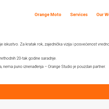
Orange Moto
Services
Our W
Orange Moto
Services
Our W
e iskustvo. Za kratak rok, zajednička vizija i posvećenost vredn
rethodnih 20-tak godine saradnje.
ma, nema puno iznenađenja – Orange Studio je pouzdan partner.