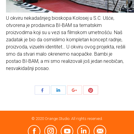
U okviru nekadašnjeg bioskopa Kolosej u S.C. Ušće,
otvorena je prodavnica BI-BAM sa tematskim
proizvodima koji su u vezi sa filmskom umetnošću. Naš
zadatak je bio da osmislimo kompletan koncept radnje,
proizvoda, vizuelni identitet… U okviru ovog projekta, rešili
smo da stvari malo okrenemo naopačke. Bambi je
postao BI-BAM, a mi smo realizovali još jedan neobičan,
nesvakidašnji posao.
Share
Share
Share
Share
with
with
with
with
Pinterest
Facebook
LinkedIn
Google+
© 2020 Orange Studio. All rights reserved.