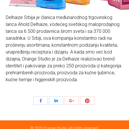
Delhaize Srbija je članica međunarodnog trgovinskog
lanca Ahold Delhaize, vodećeg svetskog maloprodajnog
lanca sa 6.500 prodavnica širom sveta i sa 370.000
saradnika. U Srbiji, ova kompanija konstantno radi na
proširenju asortimana, konstantnom podizanju kvaliteta,
unapređenju receptura i dizajnu. A kada smo već kod
dizajna, Orange Studio je za Delhaize realizovao brend
identitet i pakovanje za preko 250 proizvoda iz kategorija
prehrambenih proizvoda, proizvoda za kućne ljubimce,
kućne hemije i higijenskih proizvoda.
Share
Share
Share
Share
with
with
with
with
Pinterest
Facebook
LinkedIn
Google+
© 2020 Orange Studio. All rights reserved.