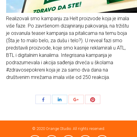
Realizovali smo kampanju za Helt proizvode koja je imala
više faze. Po završenom dizajniranju pakovanja, na tržištu
je osvanula teaser kampanja sa pitalicama na temu boja
(Šta je to malo belo, za dušu i telo?). U reveal fazi smo
predstavili proizvode, koje smo kasnije reklamirali u ATL,
BTL i digitalnim kanalima. Integrisana kampanja je
podrazumevala i akcija sađenja drveća u školama
#zdravosepokreni koja je za samo dva dana na
društvenim mrežama imala više od 250 reakcija.
Share
Share
Share
Share
with
with
with
with
Pinterest
Facebook
LinkedIn
Google+
© 2020 Orange Studio. All rights reserved.