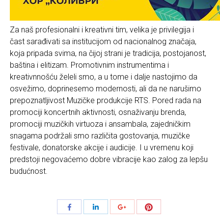
Za naš profesionalni i kreativni tim, velika je privilegija i
čast sarađivati sa institucijom od nacionalnog značaja,
koja pripada svima, na čijoj strani je tradicija, postojanost,
baština i elitizam. Promotivnim instrumentima i
kreativnnošću želeli smo, a u tome i dalje nastojimo da
osvežimo, doprinesemo modernosti, ali da ne narušimo
prepoznatljivost Muzičke produkcije RTS. Pored rada na
promociji koncertnih aktivnosti, osnaživanju brenda,
promociji muzičkih virtuoza i ansambala, zajedničkim
snagama podržali smo različita gostovanja, muzičke
festivale, donatorske akcije i audicije. I u vremenu koji
predstoji negovaćemo dobre vibracije kao zalog za lepšu
budućnost.
Share
Share
Share
Share