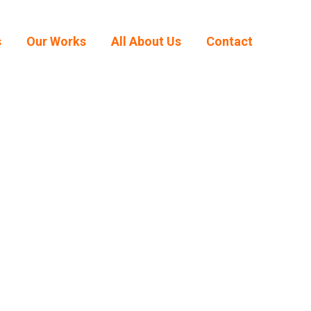
s
Our Works
All About Us
Contact
s
Our Works
All About Us
Contact