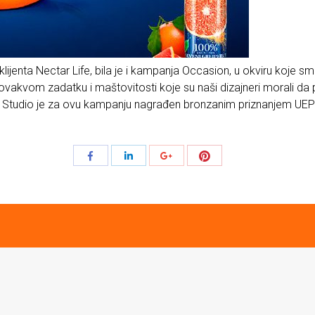
jenta Nectar Life, bila je i kampanja Occasion, u okviru koje s
na ovakvom zadatku i maštovitosti koje su naši dizajneri morali 
e Studio je za ovu kampanju nagrađen bronzanim priznanjem UEPS
Share
Share
Share
Share
with
with
with
with
Pinterest
Facebook
LinkedIn
Google+