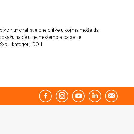
mo komunicirali sve one prilike u kojima može da
da pokažu na delu, ne možemo a da se ne
-a u kategoriji OOH.
Facebook
Instagram
YouTube
Linkedin
Mail