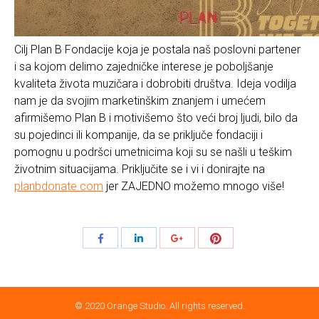
Cilj Plan B Fondacije koja je postala naš poslovni partener
i sa kojom delimo zajedničke interese je poboljšanje
kvaliteta života muzičara i dobrobiti društva. Ideja vodilja
nam je da svojim marketinškim znanjem i umećem
afirmišemo Plan B i motivišemo što veći broj ljudi, bilo da
su pojedinci ili kompanije, da se priključe fondaciji i
pomognu u podršci umetnicima koji su se našli u teškim
životnim situacijama. Priključite se i vi i donirajte na
planbdonate.com
jer ZAJEDNO možemo mnogo više!
Share
Share
Share
Share
with
with
with
with
Pinterest
Facebook
LinkedIn
Google+
© 2020 Orange Studio. All rights reserved.