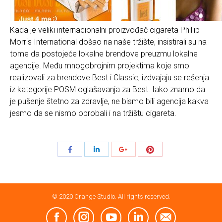
Kada je veliki internacionalni proizvođač cigareta Phillip
Morris International došao na naše tržište, insistirali su na
tome da postojeće lokalne brendove preuzmu lokalne
agencije. Među mnogobrojnim projektima koje smo
realizovali za brendove Best i Classic, izdvajaju se rešenja
iz kategorije POSM oglašavanja za Best. Iako znamo da
je pušenje štetno za zdravlje, ne bismo bili agencija kakva
jesmo da se nismo oprobali i na tržištu cigareta.
Share
Share
Share
Share
with
with
with
with
Pinterest
Facebook
LinkedIn
Google+
© 2020 Orange Studio. All rights reserved.