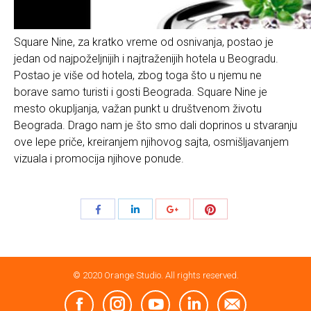
Square Nine, za kratko vreme od osnivanja, postao je
jedan od najpoželjnijih i najtraženijih hotela u Beogradu.
Postao je više od hotela, zbog toga što u njemu ne
borave samo turisti i gosti Beograda. Square Nine je
mesto okupljanja, važan punkt u društvenom životu
Beograda. Drago nam je što smo dali doprinos u stvaranju
ove lepe priče, kreiranjem njihovog sajta, osmišljavanjem
vizuala i promocija njihove ponude.
Share
Share
Share
Share
with
with
with
with
Pinterest
Facebook
LinkedIn
Google+
© 2020 Orange Studio. All rights reserved.