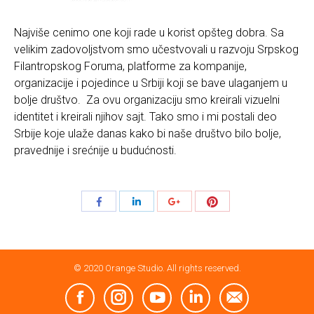
Najviše cenimo one koji rade u korist opšteg dobra. Sa
velikim zadovoljstvom smo učestvovali u razvoju Srpskog
Filantropskog Foruma, platforme za kompanije,
organizacije i pojedince u Srbiji koji se bave ulaganjem u
bolje društvo. Za ovu organizaciju smo kreirali vizuelni
identitet i kreirali njihov sajt. Tako smo i mi postali deo
Srbije koje ulaže danas kako bi naše društvo bilo bolje,
pravednije i srećnije u budućnosti.
Share
Share
Share
Share
with
with
with
with
Pinterest
Facebook
LinkedIn
Google+
© 2020 Orange Studio. All rights reserved.
Facebook
Instagram
YouTube
Linkedin
Mail