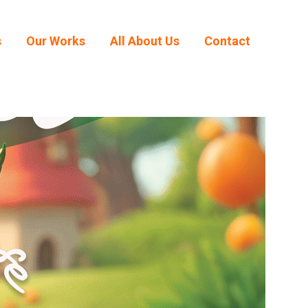
s
Our Works
All About Us
Contact
s
Our Works
All About Us
Contact