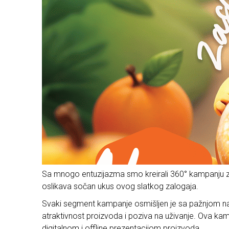
Sa mnogo entuzijazma smo kreirali 360° kampanju za „Tv
oslikava sočan ukus ovog slatkog zalogaja.
Svaki segment kampanje osmišljen je sa pažnjom na det
atraktivnost proizvoda i poziva na uživanje. Ova kam
digitalnom i offline prezentacijom proizvoda.