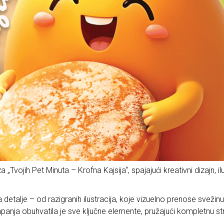
ojih Pet Minuta – Krofna Kajsija“, spajajući kreativni dizajn, ilu
alje – od razigranih ilustracija, koje vizuelno prenose svežinu i 
panja obuhvatila je sve ključne elemente, pružajući kompletnu st