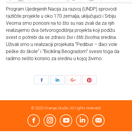
Program Ujedinjenih Nacija za razvoj (UNDP) sprovodi
različite projekte u oko 170 zemalja, uključujući i Srbiju.
Veoma smo ponosni na to što su nas zvali da za njih
realizujemo dva četvorogodišnja projekta koji podižu
svest o potrebi da se zdravo živi i štiti životna sredina.
Uživali smo u realizaciji projekata “Pedibus – đaci vole
peške do škole“ i “Bicikliraj Beogradom“ svesni toga da
radimo nešto korisno za sredinu u kojoj živimo.
Share
Share
Share
Share
with
with
with
with
Pinterest
Facebook
LinkedIn
Google+
© 2020 Orange Studio. All rights reserved.
Facebook
Instagram
YouTube
Linkedin
Mail