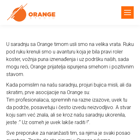
U saradnju sa Orange timom usli smo na velika vrata. Ruku
pod ruku krenuli smo u avanturu koja je bila pravi roler
koster, vožnja puna iznenađenja i uz podršku naših, sada
mogu reći, Orange prijatelja ispunjena smehom i pozitivnim
stavom.
Kada pomislim na našu saradnju, projuri bujica misli, ali da
skratim, prve asocijacije na Orange su:
Tim profesionalaca, spremnih na razne izazove, uvek tu
da podrže, posavetuju i često izvedu neizvodljivo. A stvar
koju sam već znala, ali se kroz našu saradnju ukorenila,
jeste :“ Uz osmeh je uvek lakše raditi !“.
Sve preporuke za naranžasti tim, sa njima je svaki posao