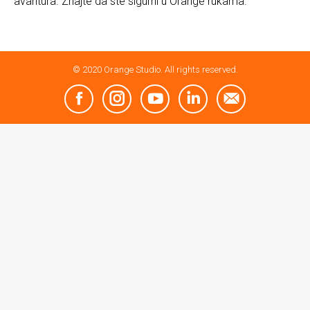
avantura. Znajte da ste sigurni u Orange rukama.
© 2020 Orange Studio. All rights reserved.
Facebook
Instagram
YouTube
Linkedin
Mail